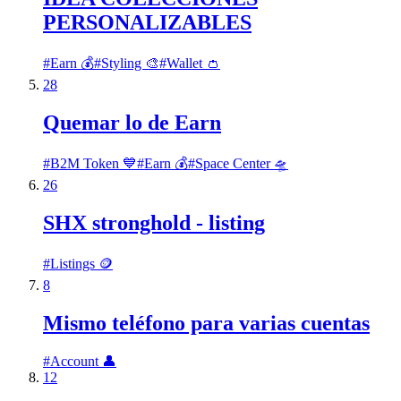
PERSONALIZABLES
#
Earn 💰
#
Styling 🎨
#
Wallet 👛
28
Quemar lo de Earn
#
B2M Token 💙
#
Earn 💰
#
Space Center 🛸
26
SHX stronghold - listing
#
Listings 🪙
8
Mismo teléfono para varias cuentas
#
Account 👤
12