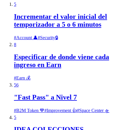
5
Incrementar el valor inicial del
temporizador a 5 o 6 minutos
#
Account 👤
#
Security🔒
8
Especificar de donde viene cada
ingreso en Earn
#
Earn 💰
56
"Fast Pass" a Nivel 7
#
B2M Token 💙
#
Improvement 👍
#
Space Center 🛸
5
IDEA COLECCIONES