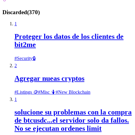
Discarded
(
370
)
1
Proteger los datos de los clientes de
bit2me
#
Security🔒
2
Agregar nueas cryptos
#
Listings 🪙
#
Misc 🤷
#
New Blockchain
1
solucione su problemas con la compra
de btcusdc...el servidor solo da fallos.
No se ejecutan ordenes limit