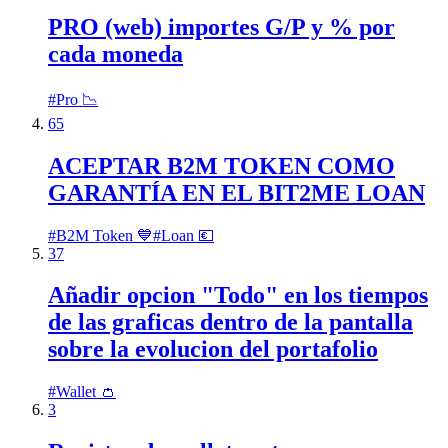
PRO (web) importes G/P y % por
cada moneda
#
Pro 📉
65
ACEPTAR B2M TOKEN COMO
GARANTÍA EN EL BIT2ME LOAN
#
B2M Token 💙
#
Loan 💶
37
Añadir opcion "Todo" en los tiempos
de las graficas dentro de la pantalla
sobre la evolucion del portafolio
#
Wallet 👛
3