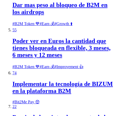
Dar mas peso al bloqueo de B2M en
los airdrops
#
B2M Token 💙
#
Earn 💰
#
Growth ⬆️
55
Poder ver en Euros la cantidad que
tienes bloqueada en flexible, 3 meses,
6 meses y 12 meses
#
B2M Token 💙
#
Earn 💰
#
Improvement 👍
74
Implementar la tecnología de BIZUM
en la plataforma B2M
#
Bit2Me Pay 🤑
22