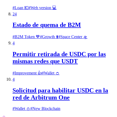
#
Loan 💶
#
Web version 💻
24
Estado de quema de B2M
#
B2M Token 💙
#
Growth ⬆️
#
Space Center 🛸
4
Permitir retirada de USDC por las
mismas redes que USDT
#
Improvement 👍
#
Wallet 👛
4
Solicitud para habilitar USDC en la
red de Arbitrum One
#
Wallet 👛
#
New Blockchain