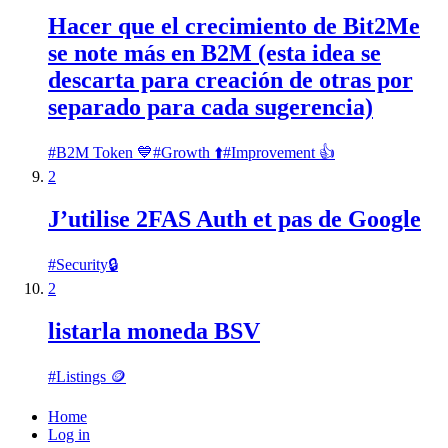
Hacer que el crecimiento de Bit2Me
se note más en B2M (esta idea se
descarta para creación de otras por
separado para cada sugerencia)
#
B2M Token 💙
#
Growth ⬆️
#
Improvement 👍
2
J’utilise 2FAS Auth et pas de Google
#
Security🔒
2
listarla moneda BSV
#
Listings 🪙
Home
Log in