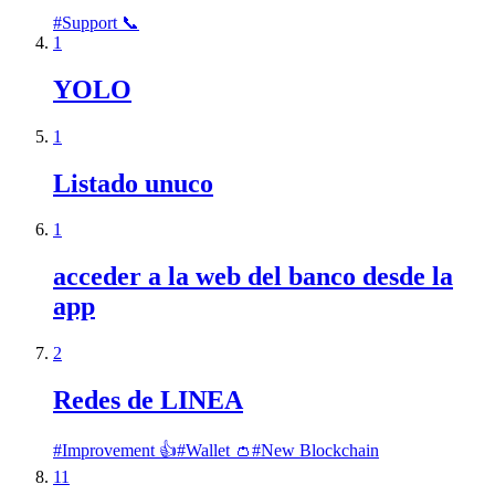
#
Support 📞
1
YOLO
1
Listado unuco
1
acceder a la web del banco desde la
app
2
Redes de LINEA
#
Improvement 👍
#
Wallet 👛
#
New Blockchain
11