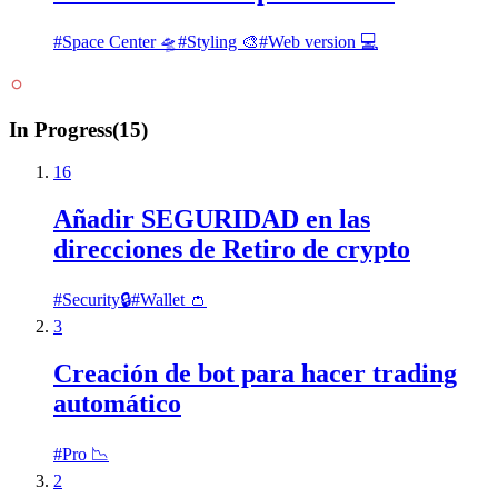
#
Space Center 🛸
#
Styling 🎨
#
Web version 💻
In Progress
(
15
)
16
Añadir SEGURIDAD en las
direcciones de Retiro de crypto
#
Security🔒
#
Wallet 👛
3
Creación de bot para hacer trading
automático
#
Pro 📉
2