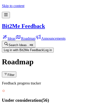
Skip to content
Bit2Me Feedback
Ideas
Roadmap
Announcements
Search Ideas...
⌘
K
Log in with Bit2Me Feedback
Log in
Roadmap
Filter
Feedback progress tracker
Under consideration
(
56
)