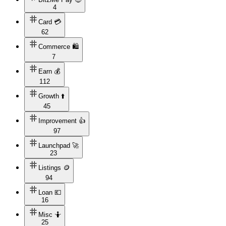
4
Card 💳
62
Commerce 🛍️
7
Earn 💰
112
Growth ⬆️
45
Improvement 👍
97
Launchpad 🚀
23
Listings 🪙
94
Loan 💶
16
Misc 🤷
25