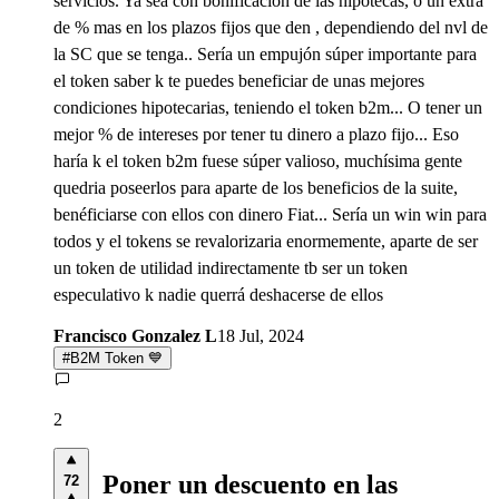
servicios. Ya sea con bonificación de las hipotecas, o un extra
de % mas en los plazos fijos que den , dependiendo del nvl de
la SC que se tenga.. Sería un empujón súper importante para
el token saber k te puedes beneficiar de unas mejores
condiciones hipotecarias, teniendo el token b2m... O tener un
mejor % de intereses por tener tu dinero a plazo fijo... Eso
haría k el token b2m fuese súper valioso, muchísima gente
quedria poseerlos para aparte de los beneficios de la suite,
benéficiarse con ellos con dinero Fiat... Sería un win win para
todos y el tokens se revalorizaria enormemente, aparte de ser
un token de utilidad indirectamente tb ser un token
especulativo k nadie querrá deshacerse de ellos
Francisco Gonzalez L
18 Jul, 2024
#
B2M Token 💙
2
Poner un descuento en las
72