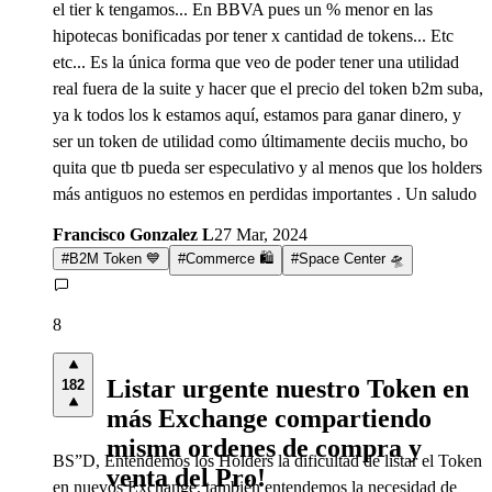
el tier k tengamos... En BBVA pues un % menor en las
hipotecas bonificadas por tener x cantidad de tokens... Etc
etc... Es la única forma que veo de poder tener una utilidad
real fuera de la suite y hacer que el precio del token b2m suba,
ya k todos los k estamos aquí, estamos para ganar dinero, y
ser un token de utilidad como últimamente deciis mucho, bo
quita que tb pueda ser especulativo y al menos que los holders
más antiguos no estemos en perdidas importantes . Un saludo
Francisco Gonzalez L
27 Mar, 2024
#
B2M Token 💙
#
Commerce 🛍️
#
Space Center 🛸
8
Listar urgente nuestro Token en
182
más Exchange compartiendo
misma ordenes de compra y
BS”D, Entendemos los Holders la dificultad de listar el Token
venta del Pro!
en nuevos Exchange, también entendemos la necesidad de