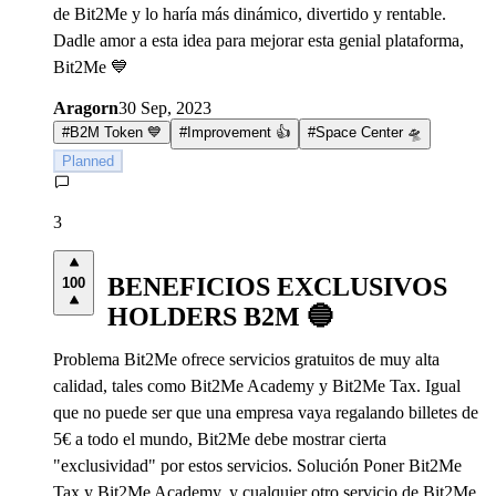
de Bit2Me y lo haría más dinámico, divertido y rentable.
Dadle amor a esta idea para mejorar esta genial plataforma,
Bit2Me 💙
Aragorn
30 Sep, 2023
#
B2M Token 💙
#
Improvement 👍
#
Space Center 🛸
Planned
3
BENEFICIOS EXCLUSIVOS
100
HOLDERS B2M 🔵
Problema Bit2Me ofrece servicios gratuitos de muy alta
calidad, tales como Bit2Me Academy y Bit2Me Tax. Igual
que no puede ser que una empresa vaya regalando billetes de
5€ a todo el mundo, Bit2Me debe mostrar cierta
"exclusividad" por estos servicios. Solución Poner Bit2Me
Tax y Bit2Me Academy, y cualquier otro servicio de Bit2Me