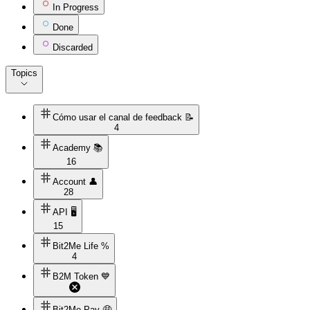
In Progress
Done
Discarded
Topics
Cómo usar el canal de feedback 📝
4
Academy 📚
16
Account 👤
28
API 🖥️
15
Bit2Me Life %
4
B2M Token 💙
Bit2Me Pay 🤑