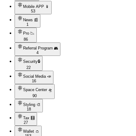
Mobile APP 📱
53
News 📰
1
Pro 📉
86
Referral Program 👥
4
Security🔒
22
Social Media 📣
16
Space Center 🛸
90
Styling 🎨
18
Tax 🧮
27
Wallet 👛
153