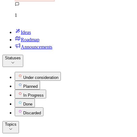
1
Ideas
Roadmap
Announcements
Statuses
Under consideration
Planned
In Progress
Done
Discarded
Topics