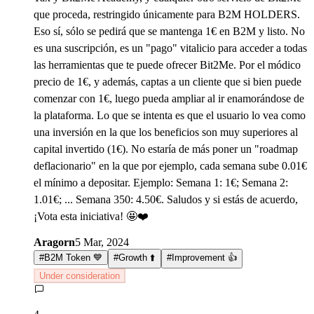
que proceda, restringido únicamente para B2M HOLDERS.
Eso sí, sólo se pedirá que se mantenga 1€ en B2M y listo. No
es una suscripción, es un "pago" vitalicio para acceder a todas
las herramientas que te puede ofrecer Bit2Me. Por el módico
precio de 1€, y además, captas a un cliente que si bien puede
comenzar con 1€, luego pueda ampliar al ir enamorándose de
la plataforma. Lo que se intenta es que el usuario lo vea como
una inversión en la que los beneficios son muy superiores al
capital invertido (1€). No estaría de más poner un "roadmap
deflacionario" en la que por ejemplo, cada semana sube 0.01€
el mínimo a depositar. Ejemplo: Semana 1: 1€; Semana 2:
1.01€; ... Semana 350: 4.50€. Saludos y si estás de acuerdo,
¡Vota esta iniciativa! 🤩❤️
Aragorn
5 Mar, 2024
#
B2M Token 💙
#
Growth ⬆️
#
Improvement 👍
Under consideration