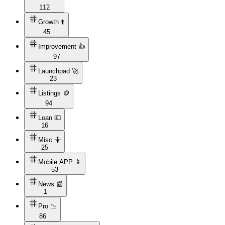
112
Growth ⬆️
45
Improvement 👍
97
Launchpad 🚀
23
Listings 🪙
94
Loan 💶
16
Misc 🤷
25
Mobile APP 📱
53
News 📰
1
Pro 📉
86