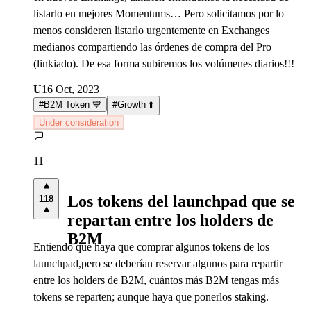
listarlo en mejores Momentums… Pero solicitamos por lo
menos consideren listarlo urgentemente en Exchanges
medianos compartiendo las órdenes de compra del Pro
(linkiado). De esa forma subiremos los volúmenes diarios!!!
U
16 Oct, 2023
#
B2M Token 💙
#
Growth ⬆️
Under consideration
11
Los tokens del launchpad que se
118
repartan entre los holders de
B2M
Entiendo que haya que comprar algunos tokens de los
launchpad,pero se deberían reservar algunos para repartir
entre los holders de B2M, cuántos más B2M tengas más
tokens se reparten; aunque haya que ponerlos staking.