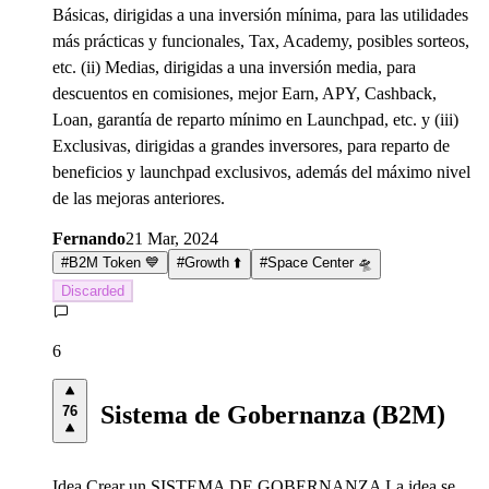
Básicas, dirigidas a una inversión mínima, para las utilidades
más prácticas y funcionales, Tax, Academy, posibles sorteos,
etc. (ii) Medias, dirigidas a una inversión media, para
descuentos en comisiones, mejor Earn, APY, Cashback,
Loan, garantía de reparto mínimo en Launchpad, etc. y (iii)
Exclusivas, dirigidas a grandes inversores, para reparto de
beneficios y launchpad exclusivos, además del máximo nivel
de las mejoras anteriores.
Fernando
21 Mar, 2024
#
B2M Token 💙
#
Growth ⬆️
#
Space Center 🛸
Discarded
6
Sistema de Gobernanza (B2M)
76
Idea Crear un SISTEMA DE GOBERNANZA La idea se