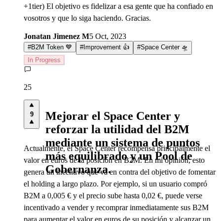
+1tier) El objetivo es fidelizar a esa gente que ha confiado en
vosotros y que lo siga haciendo. Gracias.
Jonatan Jimenez M
5 Oct, 2023
#
B2M Token 💙
#
Improvement 👍
#
Space Center 🛸
In Progress
25
Mejorar el Space Center y
9
reforzar la utilidad del B2M
mediante un sistema de puntos
Actualmente, el Space Center recompensa principalmente el
más equilibrado y un Pool de
valor en euros de la posición en B2M. En mi opinión, esto
Gobernanza.
genera un incentivo que va en contra del objetivo de fomentar
el holding a largo plazo. Por ejemplo, si un usuario compró
B2M a 0,005 € y el precio sube hasta 0,02 €, puede verse
incentivado a vender y recomprar inmediatamente sus B2M
para aumentar el valor en euros de su posición y alcanzar un