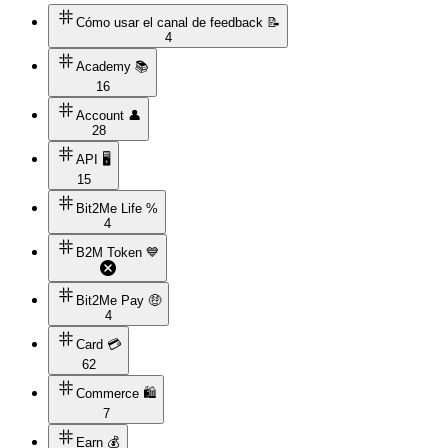
Cómo usar el canal de feedback 📝
4
Academy 📚
16
Account 👤
28
API 🖥️
15
Bit2Me Life %
4
B2M Token 💙
Bit2Me Pay 🤑
4
Card 💳
62
Commerce 🛍️
7
Earn 💰