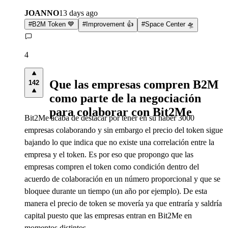
JOANNO
13 days ago
#
B2M Token 💙
#
Improvement 👍
#
Space Center 🛸
4
Que las empresas compren B2M
142
como parte de la negociación
para colaborar con Bit2Me
Bit2Me acaba de destacar por tener en su haber 3000
empresas colaborando y sin embargo el precio del token sigue
bajando lo que indica que no existe una correlación entre la
empresa y el token. Es por eso que propongo que las
empresas compren el token como condición dentro del
acuerdo de colaboración en un número proporcional y que se
bloquee durante un tiempo (un año por ejemplo). De esta
manera el precio de token se movería ya que entraría y saldría
capital puesto que las empresas entran en Bit2Me en
momentos distintos.