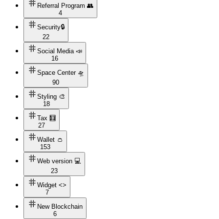
Referral Program 👥
4
Security🔒
22
Social Media 📣
16
Space Center 🛸
90
Styling 🎨
18
Tax 🧮
27
Wallet 👛
153
Web version 💻
23
Widget <>
7
New Blockchain
6